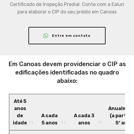
Certificado de Inspeção Predial. Conte com a Ealuri
para elaborar o CIP do seu prédio em Canoas
Entre em contato
Em Canoas devem providenciar o CIP as
edificações identificadas no quadro
abaixo:
Até 5
anos
Anualmen
de
A cada
A cada 3
(a partir 
idade
5 anos
anos
5º ano)
Até 5
A cada
A cada 3
Anualmen