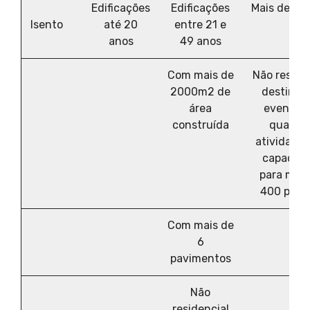
Edificações
Edificações
Mais de 50
anos
5 anos
anos
(a partir 
Isento
até 20
entre 21 e
de
5º ano)
anos
49 anos
idade
Com mais de
Não reside
2000m2 de
destinad
área
eventos 
construída
qualque
atividade
capacid
para mais
400 pess
Com mais de
6
pavimentos
Não
residencial